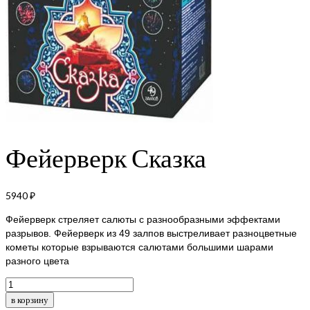
Фейерверк Сказка
5940
₽
Фейерверк стреляет салюты с разнообразными эффектами
разрывов. Фейерверк из 49 залпов выстреливает разноцветные
кометы которые взрываются салютами большими шарами
разного цвета
Количество
товара
в корзину