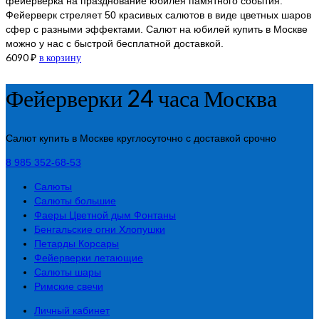
фейерверка на празднование юбилея памятного события.
Фейерверк стреляет 50 красивых салютов в виде цветных шаров
сфер с разными эффектами. Салют на юбилей купить в Москве
можно у нас с быстрой бесплатной доставкой.
6090
₽
в корзину
Фейерверки 24 часа Москва
Салют купить в Москве круглосуточно с доставкой срочно
8 985 352-68-53
Салюты
Салюты большие
Фаеры Цветной дым Фонтаны
Бенгальские огни Хлопушки
Петарды Корсары
Фейерверки летающие
Салюты шары
Римские свечи
Личный кабинет